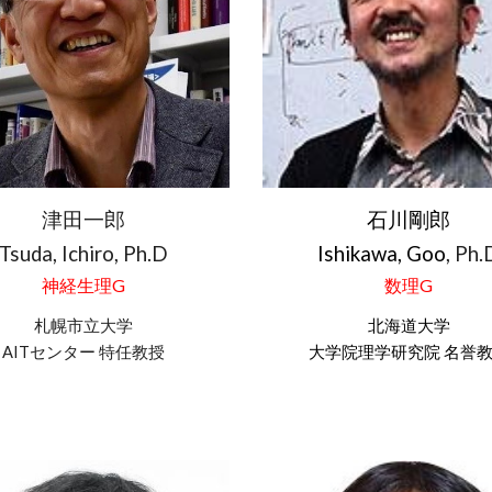
津田一郎
石川剛郎
Tsuda, Ichiro
, Ph.D
Ishikawa, Goo
, Ph.
神経生理
G
数理
G
札幌市立
大学
北海道大学
AITセンター 特任教授
大学院
理学研究院 名誉