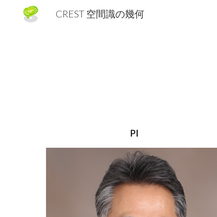
CREST 空間識の幾何
Sk
PI