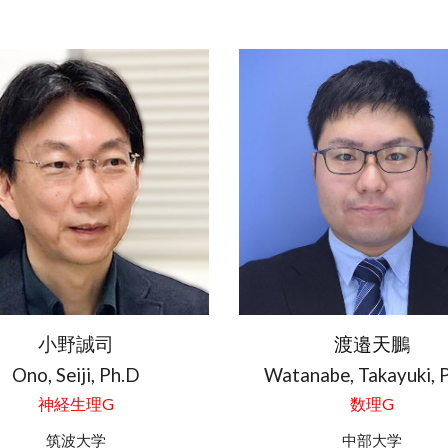
小野誠司
渡邉天鵬
Ono, Seiji, Ph.D
Watanabe
,
Takayuki
, 
神経生理G
数
理G
筑波
大学
中部大学