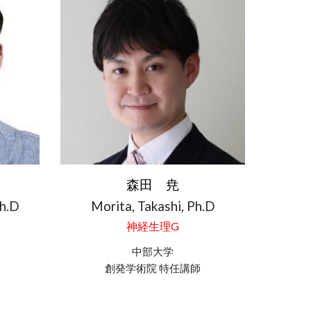
森田 尭
Morita
,
Takashi
, Ph.D
Ph.D
神経生理G
中部大学
創発学術院 特任
講師