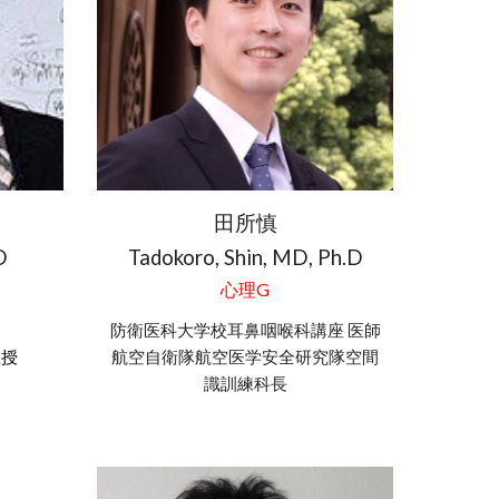
田所慎
D
Tadokoro, Shin, MD
,
Ph.D
心理
G
防衛医科大学校耳鼻咽喉科講座
医師
教授
航空自衛隊航空医学安全研究隊空間
識訓練科長