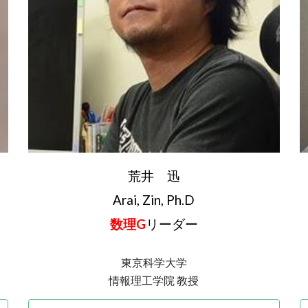
荒井
迅
Arai
,
Zin, Ph.D
数理G
リーダー
東京科学大学
情報理工学院 教授