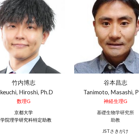
竹内博志
谷本昌志
keuchi, Hiroshi
, Ph.D
Tanimoto
,
Masashi
, 
数理
G
神経生理G
京都
大学
基礎生物学研究所
大学院
理学研究科特定
助教
助教
JSTさきがけ