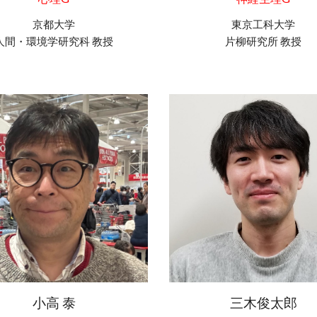
京都大学
東京工科
大学
人間・環境学研究科 教授
片柳研究所
教授
小高 泰
三木俊太郎