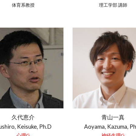
体育系教授
理工学部 講師
久代恵介
青山一真
ushiro
,
Keisuke
, Ph.D
Aoyama
,
Kazuma
, P
心
理G
神経生理G