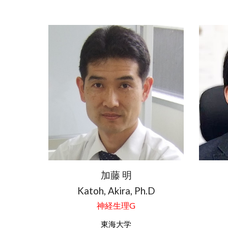
加藤 明
Katoh
, A
kira
, Ph.D
神経生理
G
東海
大学