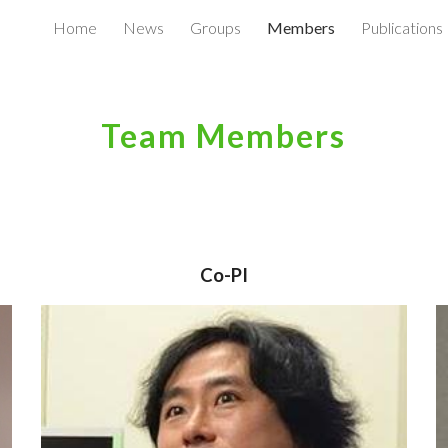
Home
News
Groups
Members
Publications
ip to main content
Skip to navigat
Team Members
Co-
PI